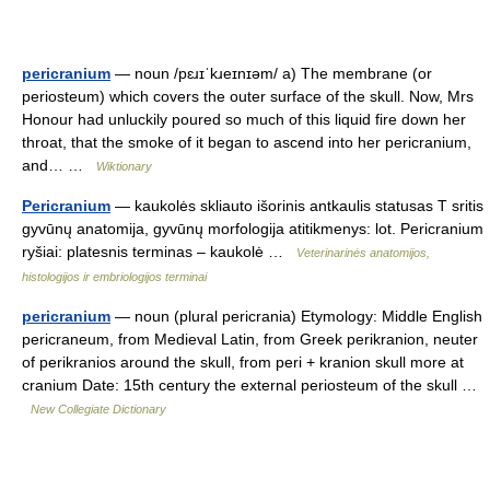
pericranium
— noun /pɛɹɪˈkɹeɪnɪəm/ a) The membrane (or
periosteum) which covers the outer surface of the skull. Now, Mrs
Honour had unluckily poured so much of this liquid fire down her
throat, that the smoke of it began to ascend into her pericranium,
and… …
Wiktionary
Pericranium
— kaukolės skliauto išorinis antkaulis statusas T sritis
gyvūnų anatomija, gyvūnų morfologija atitikmenys: lot. Pericranium
ryšiai: platesnis terminas – kaukolė …
Veterinarinės anatomijos,
histologijos ir embriologijos terminai
pericranium
— noun (plural pericrania) Etymology: Middle English
pericraneum, from Medieval Latin, from Greek perikranion, neuter
of perikranios around the skull, from peri + kranion skull more at
cranium Date: 15th century the external periosteum of the skull …
New Collegiate Dictionary