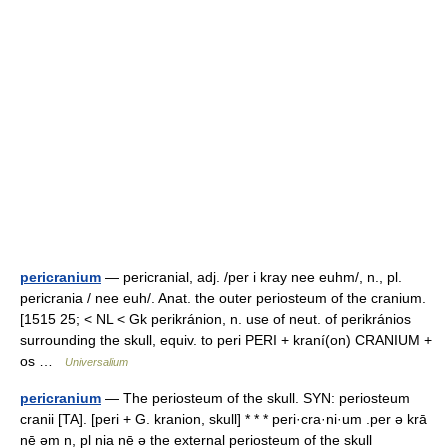
pericranium
— pericranial, adj. /per i kray nee euhm/, n., pl.
pericrania / nee euh/. Anat. the outer periosteum of the cranium.
[1515 25; < NL < Gk perikránion, n. use of neut. of perikránios
surrounding the skull, equiv. to peri PERI + kraní(on) CRANIUM +
os …
Universalium
pericranium
— The periosteum of the skull. SYN: periosteum
cranii [TA]. [peri + G. kranion, skull] * * * peri·cra·ni·um .per ə krā
nē əm n, pl nia nē ə the external periosteum of the skull