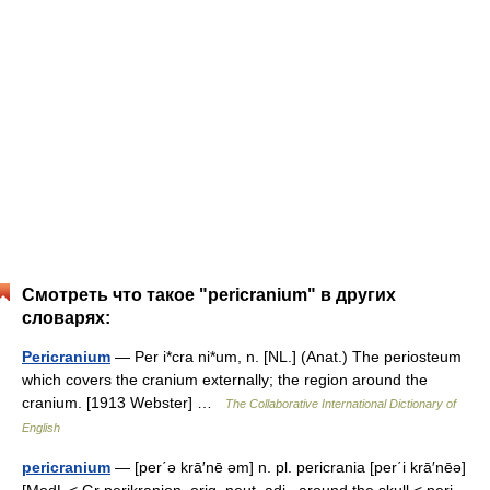
Смотреть что такое "pericranium" в других
словарях:
Pericranium
— Per i*cra ni*um, n. [NL.] (Anat.) The periosteum
which covers the cranium externally; the region around the
cranium. [1913 Webster] …
The Collaborative International Dictionary of
English
pericranium
— [per΄ə krā′nē əm] n. pl. pericrania [per΄i krā′nēə]