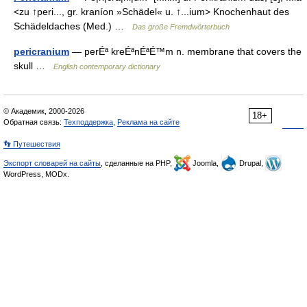
<zu ↑peri..., gr. kraníon »Schädel« u. ↑...ium> Knochenhaut des
Schädeldaches (Med.) …
Das große Fremdwörterbuch
pericranium
— perÉª kreÉªnÉªÉ™m n. membrane that covers the
skull …
English contemporary dictionary
© Академик, 2000-2026
18+
Обратная связь:
Техподдержка
,
Реклама на сайте
👣 Путешествия
Экспорт словарей на сайты
, сделанные на PHP,
Joomla,
Drupal,
WordPress, MODx.