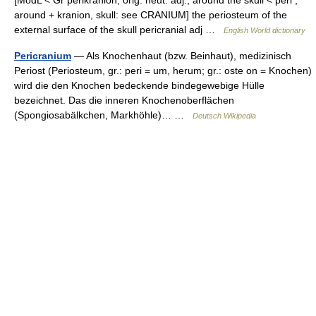
[ModL < Gr perikranion, orig. neut. adj., around the skull < peri ,
around + kranion, skull: see CRANIUM] the periosteum of the
external surface of the skull pericranial adj …
English World dictionary
Pericranium
— Als Knochenhaut (bzw. Beinhaut), medizinisch
Periost (Periosteum, gr.: peri = um, herum; gr.: oste on = Knochen)
wird die den Knochen bedeckende bindegewebige Hülle
bezeichnet. Das die inneren Knochenoberflächen
(Spongiosabälkchen, Markhöhle)… …
Deutsch Wikipedia