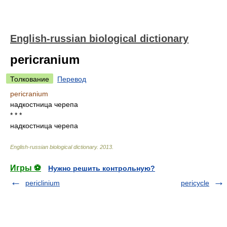
English-russian biological dictionary
pericranium
Толкование
Перевод
pericranium
надкостница черепа
* * *
надкостница черепа
English-russian biological dictionary
.
2013
.
Игры ⚽
Нужно решить контрольную?
periclinium
pericycle