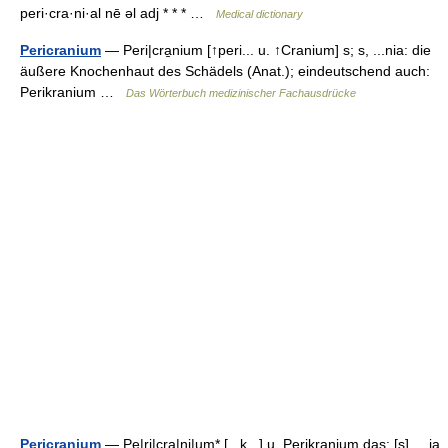
peri·cra·ni·al nē əl adj * * * …
Medical dictionary
Pericranium
— Peri|cra̱nium [↑peri... u. ↑Cranium] s; s, ...nia: die
äußere Knochenhaut des Schädels (Anat.); eindeutschend auch:
Perikranium …
Das Wörterbuch medizinischer Fachausdrücke
Pericranium
— Pe|ri|cra|ni|um* [...k...] u. Perikranium das; [s], ...ia